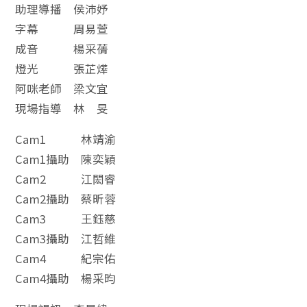
助理導播 侯沛妤
字幕 周易萱
成音 楊采蒨
燈光 張芷燁
阿咪老師 梁文宜
現場指導 林 旻
Cam1 林靖渝
Cam1攝助 陳奕穎
Cam2 江閎睿
Cam2攝助 蔡昕蓉
Cam3 王鈺慈
Cam3攝助 江哲維
Cam4 紀宗佑
Cam4攝助 楊采昀