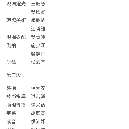
現場燈光 王鈺慈
吳欣嬡
現場美術 顏鼎紘
江哲維
現場衣配 吳青璇
側拍 施少涵
吳靜宜
側錄 侯沛岑
第三段
導播 楊絜安
技術指導 洪若曦
助理導播 楊采蒨
字幕 胡庭睿
成音 侯沛妤