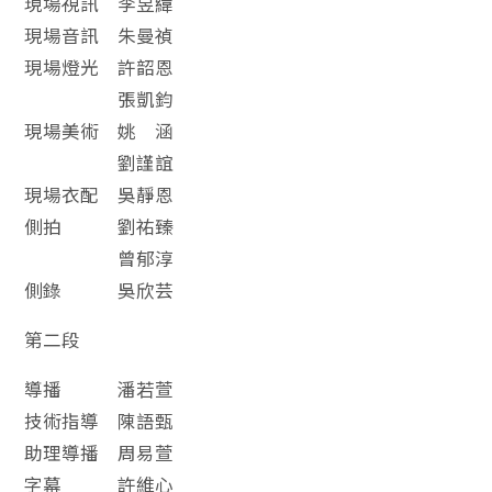
現場視訊 李昱緯
現場音訊 朱曼禎
現場燈光 許韶恩
張凱鈞
現場美術 姚 涵
劉謹誼
現場衣配 吳靜恩
側拍 劉祐臻
曾郁淳
側錄 吳欣芸
第二段
導播 潘若萱
技術指導 陳語甄
助理導播 周易萱
字幕 許維心