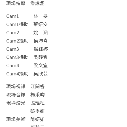
現場指導 詹詠丞
Cam1 林 旻
Cam1攝助 蔡妍安
Cam2 姚 涵
Cam2攝助 侯沛岑
Cam3 翁鈺婷
Cam3攝助 吳靜宜
Cam4 梁文宜
Cam4攝助 吳欣芸
現場視訊 江閎睿
現場音訊 楊采昀
現場燈光 張瑋桓
蔡季妍
現場美術 陳妍如