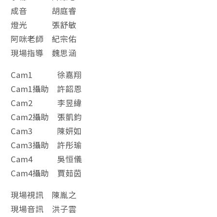
成音 胡庭睿
燈光 張舒敏
阿咪老師 紀宗佑
現場指導 魏思涵
Cam1 徐嘉翔
Cam1攝助 許韶恩
Cam2 李昱緯
Cam2攝助 張凱鈞
Cam3 陳妍如
Cam3攝助 許彤瑜
Cam4 吳恒儀
Cam4攝助 賈茹茵
現場視訊 陳胤之
現場音訊 洪子雲