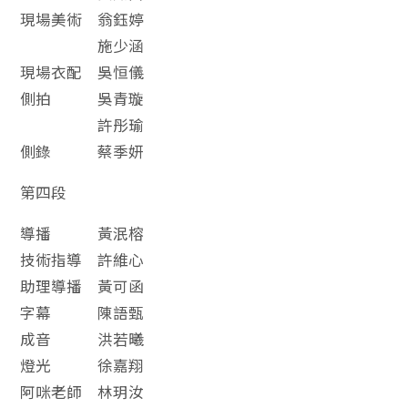
現場美術 翁鈺婷
施少涵
現場衣配 吳恒儀
側拍 吳青璇
許彤瑜
側錄 蔡季妍
第四段
導播 黃泯榕
技術指導 許維心
助理導播 黃可函
字幕 陳語甄
成音 洪若曦
燈光 徐嘉翔
阿咪老師 林玥汝