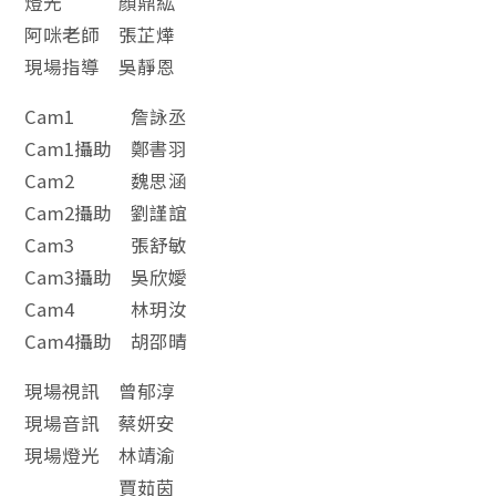
燈光 顏鼎紘
阿咪老師 張芷燁
現場指導 吳靜恩
Cam1 詹詠丞
Cam1攝助 鄭書羽
Cam2 魏思涵
Cam2攝助 劉謹誼
Cam3 張舒敏
Cam3攝助 吳欣嬡
Cam4 林玥汝
Cam4攝助 胡邵晴
現場視訊 曾郁淳
現場音訊 蔡妍安
現場燈光 林靖渝
賈茹茵