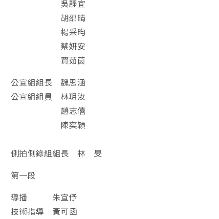
吳靜宜
胡邵晴
楊采昀
蔡妍安
賈茹茵
公宣組組長 魏思涵
公宣組組員 林玥汝
趙志僖
陳奕穎
側拍側錄組組長 林 旻
第一段
導播 朱宣伃
技術指導 黃可函