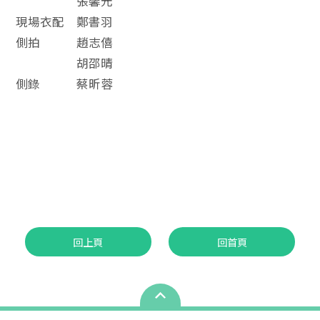
張馨元
現場衣配 鄭書羽
側拍 趙志僖
胡邵晴
側錄 蔡昕蓉
回上頁
回首頁