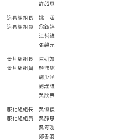
許韶恩
道具組組長 姚 涵
道具組組員 翁鈺婷
江哲維
張馨元
景片組組長 陳妍如
景片組組員 顏鼎紘
施少涵
劉謹誼
吳欣芸
服化組組長 吳恒儀
服化組組員 吳靜恩
吳青璇
鄭書羽