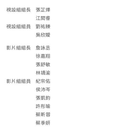
視設組組長 張芷燁
江閎睿
視設組組員 劉祐臻
吳欣嬡
影片組組長 詹詠丞
徐嘉翔
張舒敏
林靖渝
影片組組員 紀宗佑
侯沛岑
張凱鈞
許彤瑜
蔡昕蓉
蔡季妍