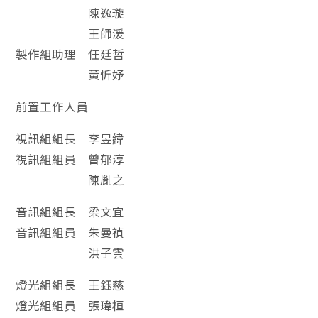
陳逸璇
王師湲
製作組助理 任廷哲
黃忻妤
前置工作人員
視訊組組長 李昱緯
視訊組組員 曾郁淳
陳胤之
音訊組組長 梁文宜
音訊組組員 朱曼禎
洪子雲
燈光組組長 王鈺慈
燈光組組員 張瑋桓