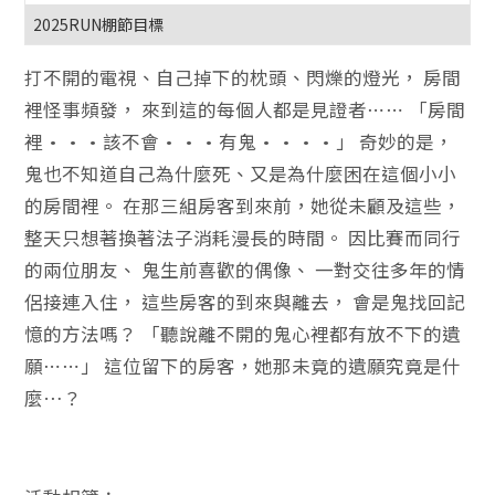
2025RUN棚節目標
打不開的電視、自己掉下的枕頭、閃爍的燈光， 房間
裡怪事頻發， 來到這的每個人都是見證者⋯⋯ 「房間
裡···該不會···有鬼····」 奇妙的是，
鬼也不知道自己為什麼死、又是為什麼困在這個小小
的房間裡。 在那三組房客到來前，她從未顧及這些，
整天只想著換著法子消耗漫長的時間。 因比賽而同行
的兩位朋友、 鬼生前喜歡的偶像、 一對交往多年的情
侶接連入住， 這些房客的到來與離去， 會是鬼找回記
憶的方法嗎？ 「聽說離不開的鬼心裡都有放不下的遺
願⋯⋯」 這位留下的房客，她那未竟的遺願究竟是什
麼…？