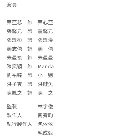
演員
蔡亞芯 飾 蔡心亞
張馨元 飾 童馨元
張瑋桓 飾 張瑋漢
趙志僖 飾 趙 僖
朱曼禎 飾 朱曼曼
陳奕穎 飾 Manda
劉祐臻 飾 小 劉
洪子雲 飾 洪鮭魚
陳胤之 飾 陳 之
監製 林宇俊
製作人 衛霽昀
執行製作人 包依依
毛成甄