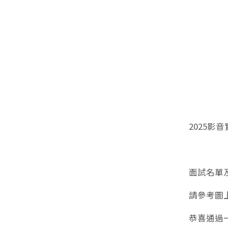
2025影
⠀⠀
面試名單
請參考圖
恭喜通過