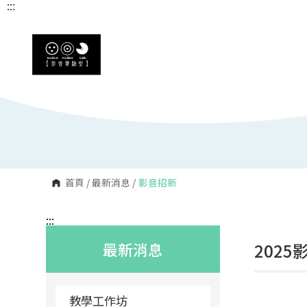
:::
:::
跳
到
主
要
內
容
區
塊
首頁
/
最新消息
/
影音招新
:::
最新消息
202
教學工作坊