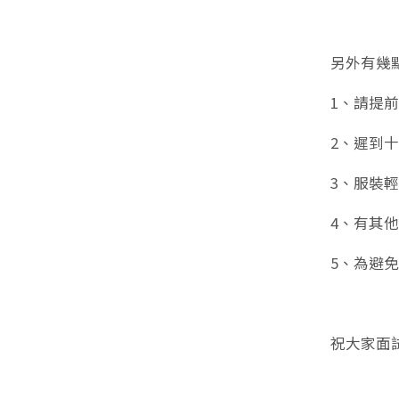
⠀⠀
另外有幾
1、請提
2、遲到
3、服裝
4、有其他
5、為避
⠀⠀
祝大家面