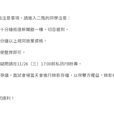
點注意事項，請進入二階的同學注意：
前十分鐘抵達新聞館一樓，切忌遲到。
十分鐘以上視同放棄資格。
輕便整齊即可。
疑問請在11/26（三）17:00前私訊FB粉專。
免爭議，面試會場當天會進行錄影存檔，以保雙方權益。錄影
試順利！