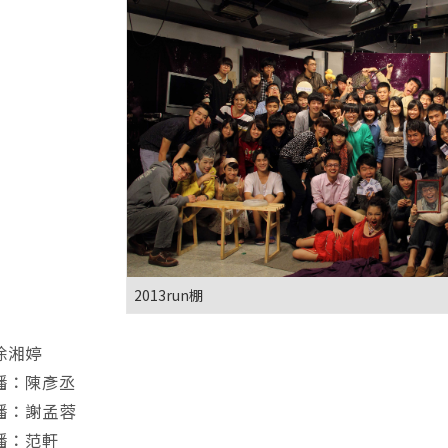
2013run棚
徐湘婷
播：陳彥丞
播：謝孟蓉
播：范軒