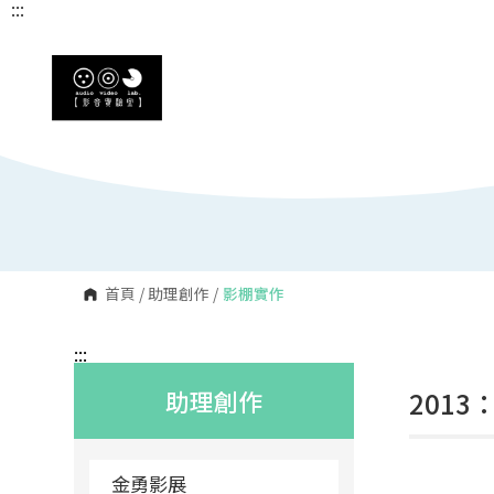
:::
:::
跳
到
主
要
內
容
區
塊
首頁
/
助理創作
/
影棚實作
:::
助理創作
201
金勇影展