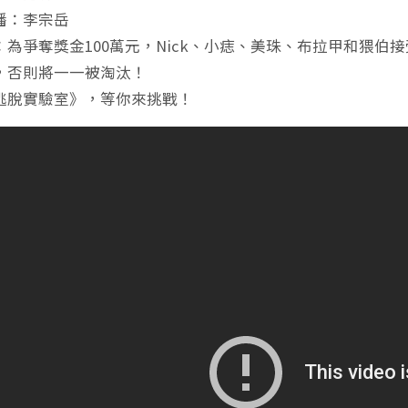
播：李宗岳
：為爭奪獎金100萬元，Nick、小痣、美珠、布拉甲和猥伯
，否則將一一被淘汰！
逃脫實驗室》，等你來挑戰！