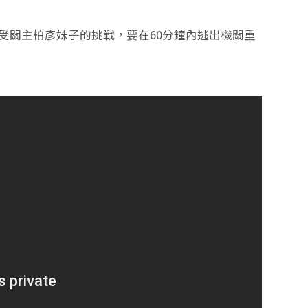
接受關主柏彥妹子的挑戰，要在60分鐘內逃出機關重