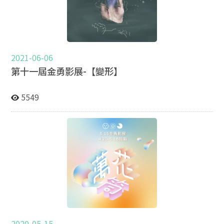
術組員：張庭瀚、江昱杰 影片：郭維仁、蘇修賢 影片組
員：金喆義、曾翊瑄、許嘉榮 活宣：童品瑄、鄞顥、區家
寶 活宣組員：時邦傑、葉品妤、黃薇帆 活動相簿：
https://avlab.nccu.edu.tw/PageAlbum/Detail?
fid=10567&id=2222
2021-06-06
第十一屆金勇影展-【變形】
5549
2020-05-15