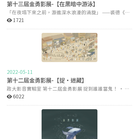
第十三屆金勇影展-【在黑暗中游泳】
「在夜塌下來之前，游進深水浪漫的渦旋」 ——裘德《昨
晚我夢見了我學會游泳》 ｜第十三屆金勇影展——在黑暗
1721
中游泳｜ ► 05.20（六）12:00～21:00，自由入場 ＠傳院
劇場 ► 詳細場次表請持續關注 ＠政大影音實驗室AVlab
、IG @verystrongfilmfestival13th ► 05.21-22（日、
一）線上播映 劇組測拍照片：
https://avlab.nccu.edu.tw/PageAlbum/Detail?
fid=10567&id=2520
2022-05-11
第十二屆金勇影展-【捉・迷藏】
政大影音實驗室 第十二屆金勇影展 捉到誰誰當鬼！ ・ 迷
航的千頭萬緒、 藏在鏡頭後的奇巧心思 「躲好了嗎？我
6022
要來抓你了呦！」
——————————————————————— 第十二屆金勇
影展《捉・迷藏》 ► 05.16（一）18:00 ＠傳院劇場 ►
05.19-20（四、五）線上播映
——————————————————————— 製作人：裘心
慧 執行製作：梁珮綺、謝名鈞 美術：王珮庭、陳翔偉 美