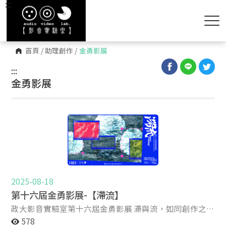
:::
首頁
/
助理創作
/
金勇影展
:::
金勇影展
2025-08-18
第十六屆金勇影展-【滯流】
政大影音實驗室第十六屆金勇影展 滯與流，如同創作之路
上的我們，渴望前行，對於停留感到徬徨，反覆徘徊思
578