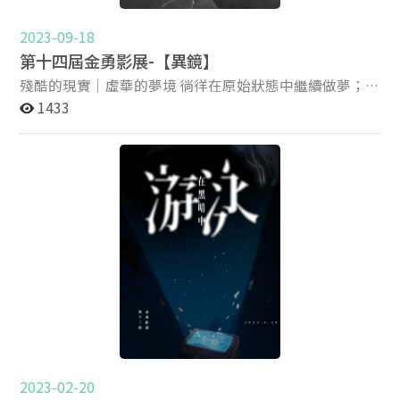
2023-09-18
第十四屆金勇影展-【異鏡】
殘酷的現實｜虛華的夢境 徜徉在原始狀態中繼續做夢；亦
或撕破假象進入真實。 游出黑暗，轉身拾起異鏡 而出現
1433
岔路的觀點 你，選擇怎麼看？ ——第十四屆金勇影展《異
鏡》—— ► 2023.11.23・政大傳院劇場，敬請期待。 IG同
步更新，＠verystrongfilmfestival14th
2023-02-20