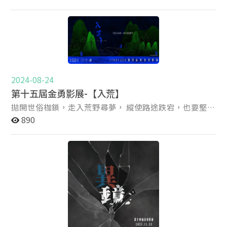
索，卻不知事物的輪廓正是在這些來回之中逐漸清晰。 第
十六屆金勇影展 《滯流》 ► 11.08（六）自由入場 ＠政
大傳院劇場 ► 11.13 - 11.16 線上播映 ► 詳細場次表請持
續關注 ＠政大影音實驗室、IG
@verystrongfilmfestival16th
2024-08-24
第十五屆金勇影展-【入荒】
拋開世俗枷鎖，走入荒野尋夢， 縱使路途跌宕，也要堅信
內心方向。 第十五屆金勇影展 《入荒》 ► 11.17（日）
890
自由入場 ＠傳院劇場 ► 11.23、24（六、日）線上播映
► 詳細場次表請持續關注 ＠政大影音實驗室、IG
@verystrongfilmfestival15th