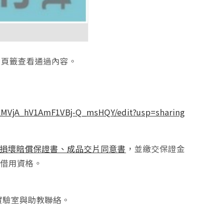
名頁籤查看通過內容。
0KMVjA_hV1AmF1VBj-Q_msHQY/edit?usp=sharing
損壞賠償保證書、成品交片同意書
，並繳交保證金
放棄借用資格。
實驗室與助教聯絡。