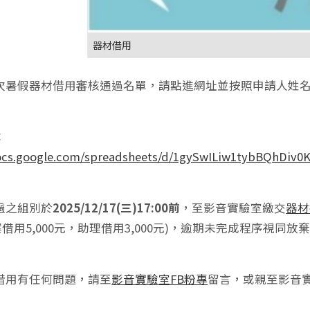
器材借用
次暑假器材借用審核通過名單，請點進網址並按照申請人姓
：
docs.google.com/spreadsheets/d/1gySwILiw1tybBQhDiv
過之組別於
2025/12/17(三)17:00前
，至影音實驗室繳交
器材
案借用5,000元，助理借用3,000元)，逾期未完成程序視同
借用有任何問題，請至
影音實驗室FB粉專
留言，或親至影音