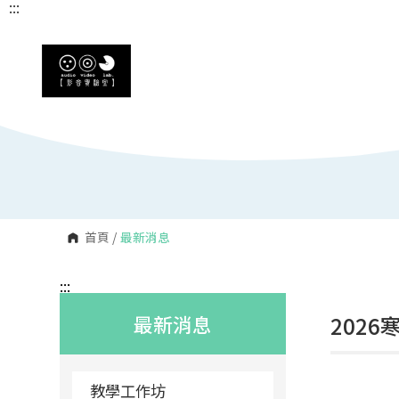
:::
:::
跳
到
主
要
內
容
區
塊
首頁
/
最新消息
:::
最新消息
202
教學工作坊